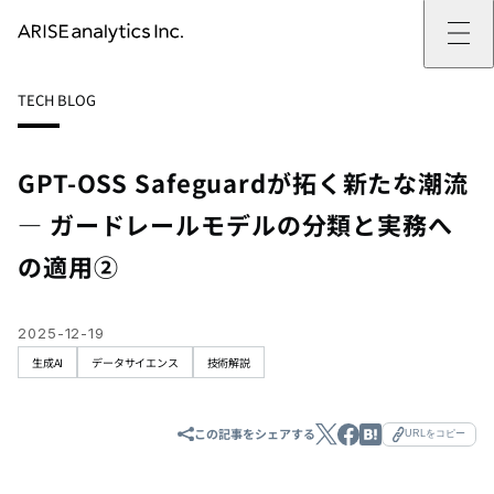
ARISE analyticsとは
TECH BLOG
ARISE analyticsとはトップ
サービス
ミッション・バリュー
提供サービストップ
実績
事例
ARISE analyticsの強み
位置情報マーケティング
支援実績トップ
企業情報
働きがいのある会社づくり
カスタマーサポート改革
データドリブン改革の推進支援
GPT-OSS Safeguardが拓く新たな潮流
企業情報トップ
ニュース
ドローン・ビジネス活用
新規事業の立ち上げ支援
会社概要
ニューストップ
技術情報
— ガードレールモデルの分類と実務へ
データ・AI人材育成支援
データ分析基盤の構築・活用支援
CEOメッセージ
インフォメーション
技術情報トップ
採用
生成AI活用支援
サステナビリティ
プレスリリース
TECH BLOG
採用トップ
の適用②
お問い合わせ
イベント
PAPER
新卒採用
OTHERS
中途採用
社員インタビュー
2025-12-19
成長支援
生成AI
データサイエンス
技術解説
キャリア開発
働く環境
数字で見るARISE analytics
この記事をシェアする
URLをコピー