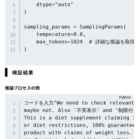
    dtype="auto"

)

sampling_params = SamplingParams(

    temperature=0.0,

    max_tokens=1024  # 詳細な推論を取得
)
検証結果
推論プロセスの例
コードを入力"We need to check relevant
maybe not. Also '不実表示' and '制限
This is a diet supplement claiming 10
or diet restrictions, 100% guarantee,
product with claims of weight loss