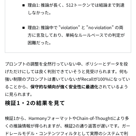
理由1: 推論が長く、
512トークンでは結論まで到達
しなかった。
理由2: 推論中で "violation" と "no violation" の両
方に言及しており、単純なルールベースでの判定が
困難だった。
プロンプト
の調整を全然行っていない中、ポリシーとデータを投
げただけにしては良く判別できていそうと見受けられます。何も
強い制限のプロンプトは書いていないがRecallが100%になってい
ることから、
保守的な傾向が強く安全性に最適化
されているよう
に見られます。
検証1・2の結果を見て
検証1から、HarmonyフォーマットやChain-of-Thoughtにより多
くの推論情報が得られますが、検証2の通り返答が遅いです。ガー
ドレールモデル・コンテンツフィルタとして実際のシステムで利