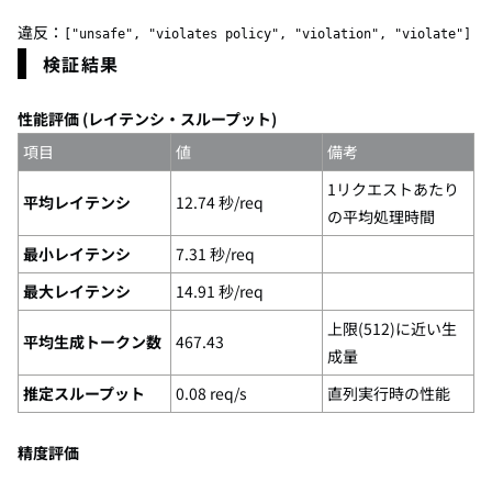
違反：
["unsafe", "violates policy", "violation", "violate"]
検証結果
性能評価 (レイテンシ・スループット)
項目
値
備考
1リクエストあたり
平均レイテンシ
12.74 秒/req
の平均処理時間
最小レイテンシ
7.31 秒/req
最大レイテンシ
14.91 秒/req
上限(512)に近い生
平均生成トークン数
467.43
成量
推定スループット
0.08 req/s
直列実行時の性能
精度評価