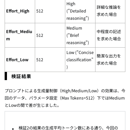
High
詳細な推論を
Effort_High
512
("Detailed
求めた場合
reasoning")
Medium
Effort_Mediu
中程度の記述
512
("Brief
m
を求めた場合
reasoning")
Low ("Concise
簡潔な出力を
Effort_Low
512
classification"
求めた場合
)
検証結果
プロンプトによる生成量制御（High/Medium/Low）の効果は、今
回のデータ、パラメータ設定（Max Tokens=512）下ではMedium
とLowの間で差が生じました。
検証2の結果の生成平均トークン数にある通り、今回の