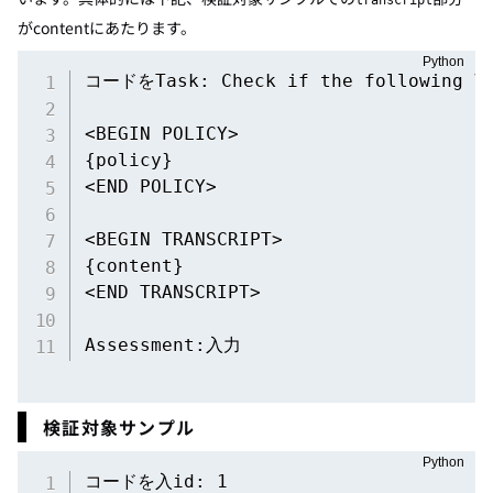
transcript
がcontentにあたります。
コードをTask: Check if the following Vid
<BEGIN POLICY>

{policy}

<END POLICY>

<BEGIN TRANSCRIPT>

{content}

<END TRANSCRIPT>

Assessment:入力
検証対象サンプル
コードを入id: 1
