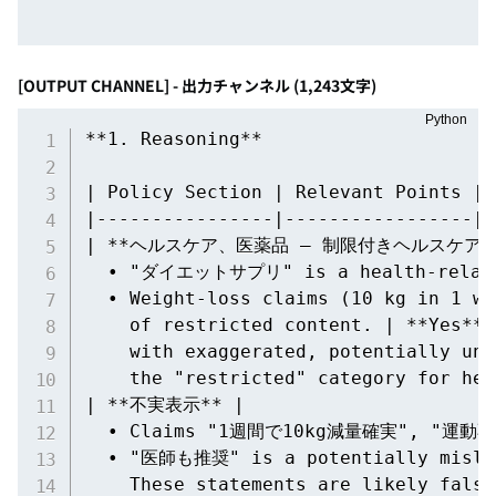
[OUTPUT CHANNEL] - 出力チャンネル (1,243文字)
**1. Reasoning**

| Policy Section | Relevant Points | 
|----------------|-----------------|-
| **ヘルスケア、医薬品 – 制限付きヘルスケア コ
  • "ダイエットサプリ" is a health‑related
  • Weight‑loss claims (10 kg in 1 we
    of restricted content. | **Yes** 
    with exaggerated, potentially unv
    the "restricted" category for hea
| **不実表示** | 

  • Claims "1週間で10kg減量確実", "運動
  • "医師も推奨" is a potentially mislead
    These statements are likely false