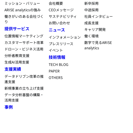
ミッション・バリュー
会社概要
新卒採用
ARISE analyticsの強み
CEOメッセージ
中途採用
働きがいのある会社づく
サステナビリティ
社員インタビュー
り
お問い合わせ
成長支援
提供サービス
ニュース
キャリア開発
位置情報マーケティング
働く環境
インフォメーション
カスタマーサポート改革
数字で見るARISE
プレスリリース
analytics
ドローン・ビジネス活用
イベント
分析者教育支援
技術情報
生成AI活用支援
TECH BLOG
支援実績
PAPER
データドリブン改革の推
OTHERS
進支援
新規事業の立ち上げ支援
データ分析基盤の構築・
活用支援
事例