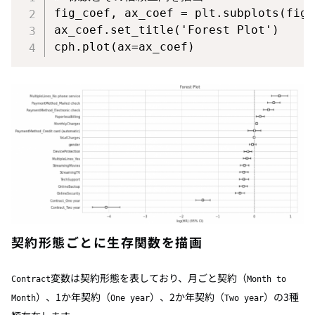

fig_coef
,
 ax_coef 
=
 plt
.
subplots
(
figs
ax_coef
.
set_title
(
'Forest Plot'
)
cph
.
plot
(
ax
=
ax_coef
)
契約形態ごとに生存関数を描画
変数は契約形態を表しており、月ごと契約（
Contract
Month to
）、1か年契約（
）、2か年契約（
）の3種
Month
One year
Two year