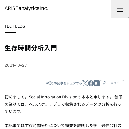
ARISE analyticsとは
TECH BLOG
ARISE analyticsとはトップ
サービス
ミッション・バリュー
提供サービストップ
実績
事例
ARISE analyticsの強み
位置情報マーケティング
支援実績トップ
企業情報
働きがいのある会社づくり
カスタマーサポート改革
データドリブン改革の推進支援
生存時間分析入門
企業情報トップ
ニュース
ドローン・ビジネス活用
新規事業の立ち上げ支援
会社概要
ニューストップ
技術情報
データ・AI人材育成支援
データ分析基盤の構築・活用支援
CEOメッセージ
インフォメーション
技術情報トップ
採用
生成AI活用支援
2021-10-27
サステナビリティ
プレスリリース
TECH BLOG
採用トップ
お問い合わせ
イベント
PAPER
新卒採用
OTHERS
中途採用
この記事をシェアする
URLをコピー
社員インタビュー
成長支援
初めまして。Social Innovation Division
の木本と申します。 普段
キャリア開発
の業務では、ヘルスケアアプリで収集されるデータの分析を行っ
働く環境
数字で見るARISE analytics
ています。
本記事では生存時間分析について概要を説明した後、
通信会社
の