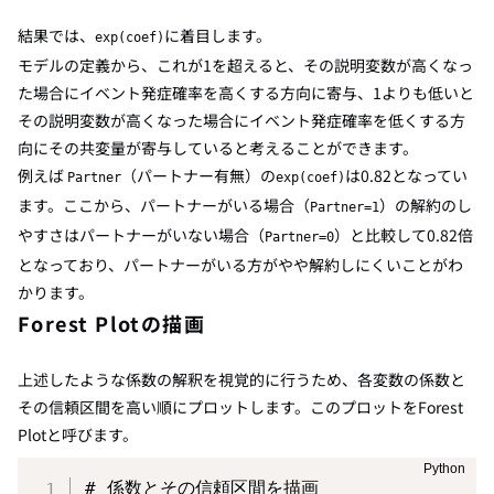
結果では、
に着目します。
exp(coef)
モデルの定義から、これが1を超えると、その説明変数が高くなっ
た場合にイベント発症確率を高くする方向に寄与、1よりも低いと
その説明変数が高くなった場合にイベント発症確率を低くする方
向にその共変量が寄与していると考えることができます。
例えば
（パートナー有無）の
は0.82となってい
Partner
exp(coef)
ます。ここから、パートナーがいる場合（
）の解約のし
Partner=1
やすさはパートナーがいない場合（
）と比較して0.82倍
Partner=0
となっており、パートナーがいる方がやや解約しにくいことがわ
かります。
Forest Plotの描画
上述したような係数の解釈を視覚的に行うため、各変数の係数と
その信頼区間を高い順にプロットします。このプロットをForest
Plotと呼びます。
# 係数とその信頼区間を描画