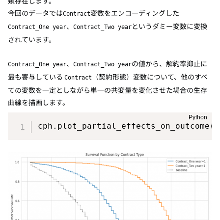
類存在します。
今回のデータでは
変数をエンコーディングした
Contract
、
というダミー変数に変換
Contract_One year
Contract_Two year
されています。
、
の値から、解約率抑止に
Contract_One year
Contract_Two year
最も寄与している
（契約形態）変数について、他のすべ
Contract
ての変数を一定としながら単一の共変量を変化させた場合の生存
曲線を描画します。
cph
.
plot_partial_effects_on_outcome
(
[