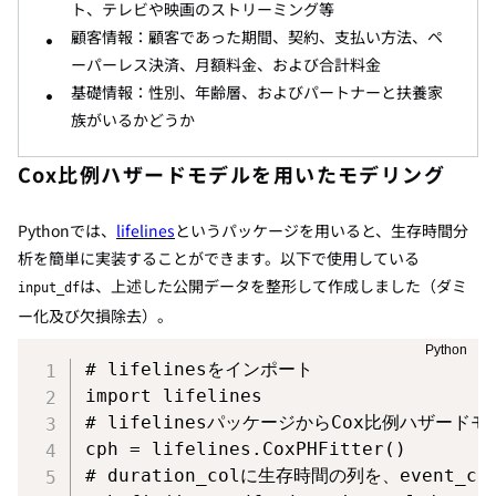
ト、テレビや映画のストリーミング等
顧客情報：顧客であった期間、契約、支払い方法、ペ
ーパーレス決済、月額料金、および合計料金
基礎情報：性別、年齢層、およびパートナーと扶養家
族がいるかどうか
Cox比例ハザードモデルを用いたモデリング
Pythonでは、
lifelines
というパッケージを用いると、生存時間分
析を簡単に実装することができます。以下で使用している
は、上述した公開データを整形して作成しました（ダミ
input_df
ー化及び欠損除去）。
# lifelinesをインポート
import
# lifelinesパッケージからCox比例ハザード

cph 
=
 lifelines
.
CoxPHFitter
(
)
# duration_colに生存時間の列を、event_