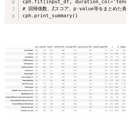

cph
.
fit
(
input_df
,
 duration_col
=
'tenur
# 回帰係数、Zスコア、p-value等をまとめた表

cph
.
print_summary
(
)