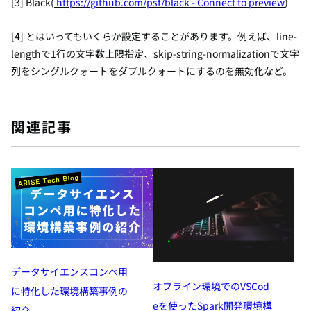
[3]
Black(
https://github.com/psf/black
- Connect to preview
)
[4] とはいってもいくらか設定することがあります。例えば、line-
lengthで1行の文字数上限指定、skip-string-normalizationで文字
列をシングルクォートをダブルクォートにするのを無効化など。
関連記事
データサイエンスコンペ用
オフライン環境でのVSCod
に特化した環境構築事例の
eを使ったSpark開発環境構
紹介