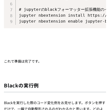
# jupyterのblackフォーマッター拡張機能の

jupyter nbextension install https
:
//
g
jupyter nbextension enable jupyter
-
bl
これで準備は完了です。
Blackの実行例
Blackを実行した際のコード変化例をお見せします。ボタンを押す
だけで、一瞬で自動整形されるのがわかるかと思います。どのよ