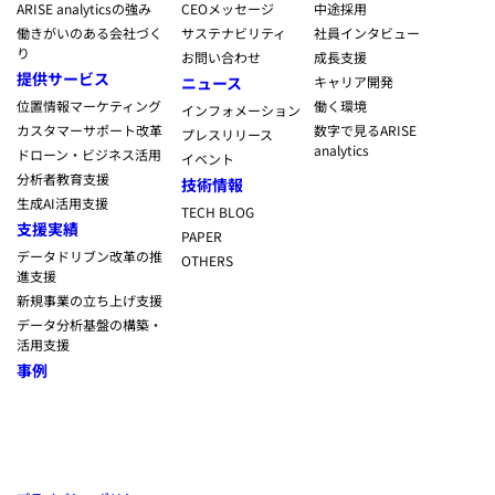
ARISE analyticsの強み
CEOメッセージ
中途採用
働きがいのある会社づく
サステナビリティ
社員インタビュー
り
お問い合わせ
成長支援
提供サービス
ニュース
キャリア開発
位置情報マーケティング
働く環境
インフォメーション
カスタマーサポート改革
数字で見るARISE
プレスリリース
analytics
ドローン・ビジネス活用
イベント
分析者教育支援
技術情報
生成AI活用支援
TECH BLOG
支援実績
PAPER
データドリブン改革の推
OTHERS
進支援
新規事業の立ち上げ支援
データ分析基盤の構築・
活用支援
事例