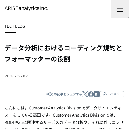
ARISE analyticsとは
TECH BLOG
ARISE analyticsとはトップ
サービス
ミッション・バリュー
提供サービストップ
実績
事例
ARISE analyticsの強み
位置情報マーケティング
支援実績トップ
企業情報
働きがいのある会社づくり
カスタマーサポート改革
データドリブン改革の推進支援
データ分析におけるコーディング規約と
企業情報トップ
ニュース
ドローン・ビジネス活用
新規事業の立ち上げ支援
会社概要
ニューストップ
技術情報
フォーマッターの役割
データ・AI人材育成支援
データ分析基盤の構築・活用支援
CEOメッセージ
インフォメーション
技術情報トップ
採用
生成AI活用支援
サステナビリティ
プレスリリース
TECH BLOG
採用トップ
お問い合わせ
イベント
PAPER
新卒採用
2020-12-07
OTHERS
中途採用
社員インタビュー
成長支援
この記事をシェアする
URLをコピー
キャリア開発
働く環境
こんにちは。Customer Analytics Divisionでデータサイエンティ
数字で見るARISE analytics
ストをしている高田です。Customer Analytics Divisionでは、
KDDIやauに関連するサービスのデータ分析や、それに伴うコンサ