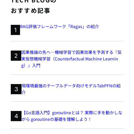
おすすめ記事
RAG評価フレームワーク「Ragas」の紹介
1
因果推論の先へ―機械学習で因果効果を予測する『反
2
実仮想機械学習（Counterfactual Machine Learnin
g）』入門
現環境最強のテーブルデータ向けモデルTabPFNの紹
3
介
【Go言語入門】goroutineとは？ 実際に手を動かしな
4
がら goroutineの基礎を理解しよう！