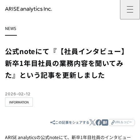
ARISE analyticsとは
NEWS
ARISE analyticsとはトップ
サービス
ミッション・バリュー
提供サービストップ
実績
事例
ARISE analyticsの強み
位置情報マーケティング
支援実績トップ
企業情報
働きがいのある会社づくり
カスタマーサポート改革
データドリブン改革の推進支援
公式noteにて『【社員インタビュー】
企業情報トップ
ニュース
ドローン・ビジネス活用
新規事業の立ち上げ支援
会社概要
ニューストップ
技術情報
新卒1年目社員の業務内容を聞いてみ
データ・AI人材育成支援
データ分析基盤の構築・活用支援
CEOメッセージ
インフォメーション
技術情報トップ
採用
生成AI活用支援
た』という記事を更新しました
サステナビリティ
プレスリリース
TECH BLOG
採用トップ
お問い合わせ
イベント
PAPER
新卒採用
OTHERS
中途採用
社員インタビュー
2026-02-12
成長支援
INFORMATION
キャリア開発
働く環境
数字で見るARISE analytics
この記事をシェアする
URLをコピー
ARISE analyticsの公式noteにて、
新卒1年目社員のインタビュー