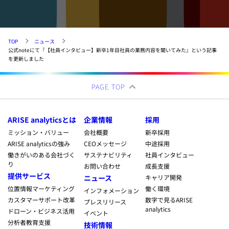
TOP
ニュース
公式noteにて『【社員インタビュー】新卒1年目社員の業務内容を聞いてみた』という記事
を更新しました
PAGE TOP
ARISE analyticsとは
企業情報
採用
ミッション・バリュー
会社概要
新卒採用
ARISE analyticsの強み
CEOメッセージ
中途採用
働きがいのある会社づく
サステナビリティ
社員インタビュー
り
お問い合わせ
成長支援
提供サービス
ニュース
キャリア開発
位置情報マーケティング
働く環境
インフォメーション
カスタマーサポート改革
数字で見るARISE
プレスリリース
analytics
ドローン・ビジネス活用
イベント
分析者教育支援
技術情報