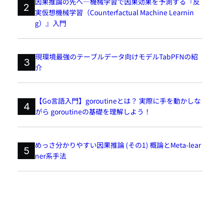
因果推論の先へ―機械学習で因果効果を予測する『反
2
実仮想機械学習（Counterfactual Machine Learnin
g）』入門
現環境最強のテーブルデータ向けモデルTabPFNの紹
3
介
【Go言語入門】goroutineとは？ 実際に手を動かしな
4
がら goroutineの基礎を理解しよう！
めっさ分かりやすい因果推論 (その1) 概論とMeta-lear
5
ner系手法