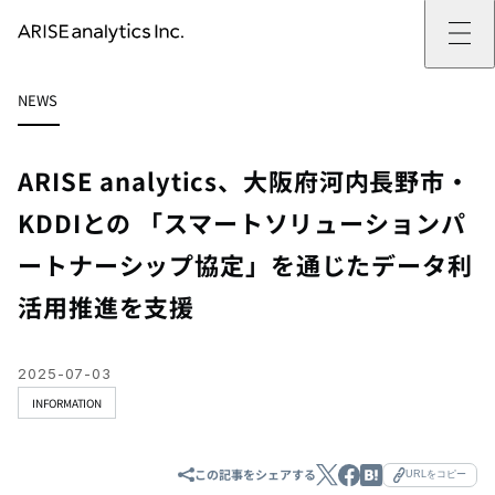
ARISE analyticsとは
NEWS
ARISE analyticsとはトップ
サービス
ミッション・バリュー
提供サービストップ
実績
事例
ARISE analyticsの強み
位置情報マーケティング
支援実績トップ
企業情報
働きがいのある会社づくり
カスタマーサポート改革
データドリブン改革の推進支援
ARISE analytics、大阪府河内長野市・
企業情報トップ
ニュース
ドローン・ビジネス活用
新規事業の立ち上げ支援
会社概要
ニューストップ
技術情報
KDDIとの 「スマートソリューションパ
データ・AI人材育成支援
データ分析基盤の構築・活用支援
CEOメッセージ
インフォメーション
技術情報トップ
採用
生成AI活用支援
ートナーシップ協定」を通じたデータ利
サステナビリティ
プレスリリース
TECH BLOG
採用トップ
お問い合わせ
イベント
PAPER
新卒採用
活用推進を支援
OTHERS
中途採用
社員インタビュー
成長支援
キャリア開発
2025-07-03
働く環境
INFORMATION
数字で見るARISE analytics
この記事をシェアする
URLをコピー