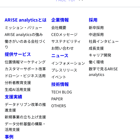
ARISE analyticsとは
企業情報
採用
ミッション・バリュー
会社概要
新卒採用
ARISE analyticsの強み
CEOメッセージ
中途採用
働きがいのある会社づく
サステナビリティ
社員インタビュー
り
お問い合わせ
成長支援
提供サービス
ニュース
キャリア開発
位置情報マーケティング
働く環境
インフォメーション
カスタマーサポート改革
数字で見るARISE
プレスリリース
analytics
ドローン・ビジネス活用
イベント
分析者教育支援
技術情報
生成AI活用支援
TECH BLOG
支援実績
PAPER
データドリブン改革の推
OTHERS
進支援
新規事業の立ち上げ支援
データ分析基盤の構築・
活用支援
事例