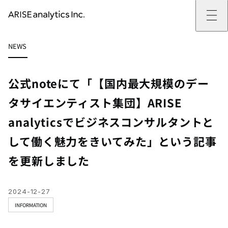
ARISE analyticsとは
NEWS
ARISE analyticsとはトップ
サービス
ミッション・バリュー
提供サービストップ
実績
事例
ARISE analyticsの強み
位置情報マーケティング
支援実績トップ
企業情報
働きがいのある会社づくり
カスタマーサポート改革
データドリブン改革の推進支援
公式noteにて「【国内最大規模のデー
企業情報トップ
ニュース
ドローン・ビジネス活用
新規事業の立ち上げ支援
会社概要
ニューストップ
技術情報
タサイエンティスト集団】ARISE
データ・AI人材育成支援
データ分析基盤の構築・活用支援
CEOメッセージ
インフォメーション
技術情報トップ
採用
生成AI活用支援
analyticsでビジネスコンサルタントと
サステナビリティ
プレスリリース
TECH BLOG
採用トップ
お問い合わせ
イベント
PAPER
新卒採用
して働く魅力をきいてみた」という記事
OTHERS
中途採用
社員インタビュー
を更新しました
成長支援
キャリア開発
働く環境
2024-12-27
数字で見るARISE analytics
INFORMATION