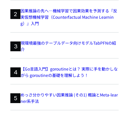
因果推論の先へ―機械学習で因果効果を予測する『反
2
実仮想機械学習（Counterfactual Machine Learnin
g）』入門
現環境最強のテーブルデータ向けモデルTabPFNの紹
3
介
【Go言語入門】goroutineとは？ 実際に手を動かしな
4
がら goroutineの基礎を理解しよう！
めっさ分かりやすい因果推論 (その1) 概論とMeta-lear
5
ner系手法