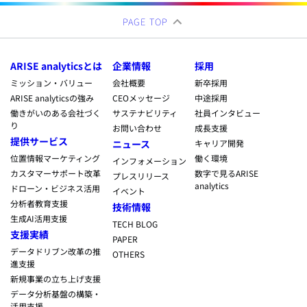
PAGE TOP
ARISE analyticsとは
企業情報
採用
ミッション・バリュー
会社概要
新卒採用
ARISE analyticsの強み
CEOメッセージ
中途採用
働きがいのある会社づく
サステナビリティ
社員インタビュー
り
お問い合わせ
成長支援
提供サービス
ニュース
キャリア開発
位置情報マーケティング
働く環境
インフォメーション
カスタマーサポート改革
数字で見るARISE
プレスリリース
analytics
ドローン・ビジネス活用
イベント
分析者教育支援
技術情報
生成AI活用支援
TECH BLOG
支援実績
PAPER
データドリブン改革の推
OTHERS
進支援
新規事業の立ち上げ支援
データ分析基盤の構築・
活用支援