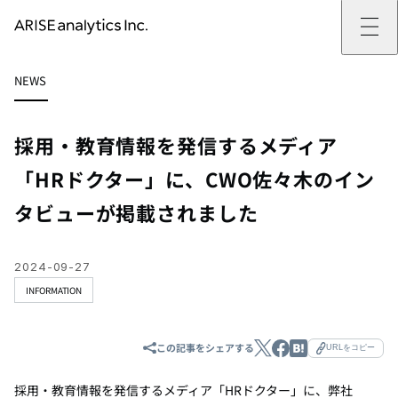
ARISE analyticsとは
NEWS
ARISE analyticsとはトップ
サービス
ミッション・バリュー
提供サービストップ
実績
事例
ARISE analyticsの強み
位置情報マーケティング
支援実績トップ
企業情報
働きがいのある会社づくり
カスタマーサポート改革
データドリブン改革の推進支援
採用・教育情報を発信するメディア
企業情報トップ
ニュース
ドローン・ビジネス活用
新規事業の立ち上げ支援
会社概要
ニューストップ
技術情報
「HRドクター」に、CWO佐々木のイン
データ・AI人材育成支援
データ分析基盤の構築・活用支援
CEOメッセージ
インフォメーション
技術情報トップ
採用
生成AI活用支援
タビューが掲載されました
サステナビリティ
プレスリリース
TECH BLOG
採用トップ
お問い合わせ
イベント
PAPER
新卒採用
OTHERS
中途採用
社員インタビュー
2024-09-27
成長支援
INFORMATION
キャリア開発
働く環境
数字で見るARISE analytics
この記事をシェアする
URLをコピー
採用・教育情報を発信するメディア「HRドクター」に、弊社