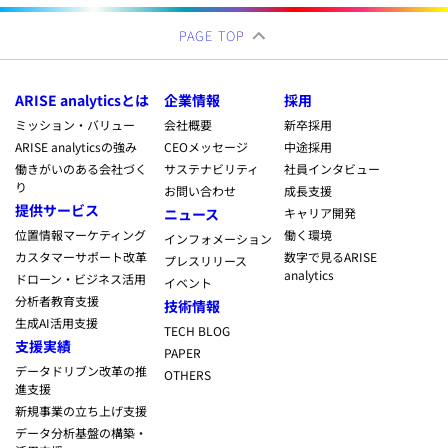
PAGE TOP
ARISE analyticsとは
企業情報
採用
ミッション・バリュー
会社概要
新卒採用
ARISE analyticsの強み
CEOメッセージ
中途採用
働きがいのある会社づく
サステナビリティ
社員インタビュー
り
お問い合わせ
成長支援
提供サービス
ニュース
キャリア開発
位置情報マーケティング
働く環境
インフォメーション
カスタマーサポート改革
数字で見るARISE
プレスリリース
analytics
ドローン・ビジネス活用
イベント
分析者教育支援
技術情報
生成AI活用支援
TECH BLOG
支援実績
PAPER
データドリブン改革の推
OTHERS
進支援
新規事業の立ち上げ支援
データ分析基盤の構築・