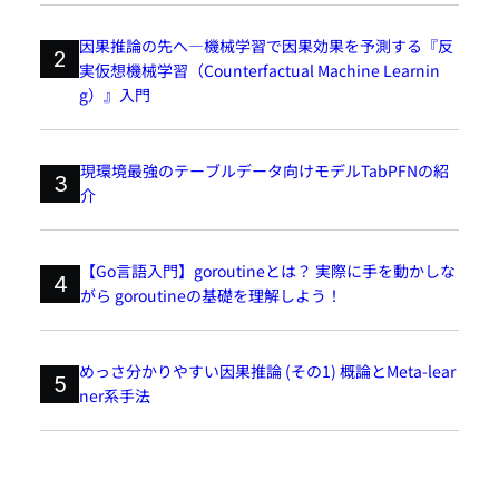
因果推論の先へ―機械学習で因果効果を予測する『反
2
実仮想機械学習（Counterfactual Machine Learnin
g）』入門
現環境最強のテーブルデータ向けモデルTabPFNの紹
3
介
【Go言語入門】goroutineとは？ 実際に手を動かしな
4
がら goroutineの基礎を理解しよう！
めっさ分かりやすい因果推論 (その1) 概論とMeta-lear
5
ner系手法