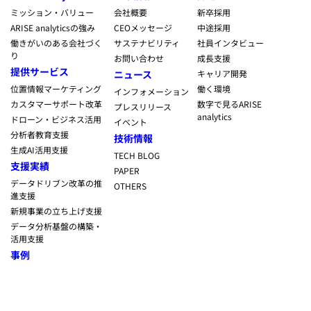
ミッション・バリュー
会社概要
新卒採用
ARISE analyticsの強み
CEOメッセージ
中途採用
働きがいのある会社づく
サステナビリティ
社員インタビュー
り
お問い合わせ
成長支援
提供サービス
ニュース
キャリア開発
位置情報マーケティング
働く環境
インフォメーション
カスタマーサポート改革
数字で見るARISE
プレスリリース
analytics
ドローン・ビジネス活用
イベント
分析者教育支援
技術情報
生成AI活用支援
TECH BLOG
支援実績
PAPER
データドリブン改革の推
OTHERS
進支援
新規事業の立ち上げ支援
データ分析基盤の構築・
活用支援
事例