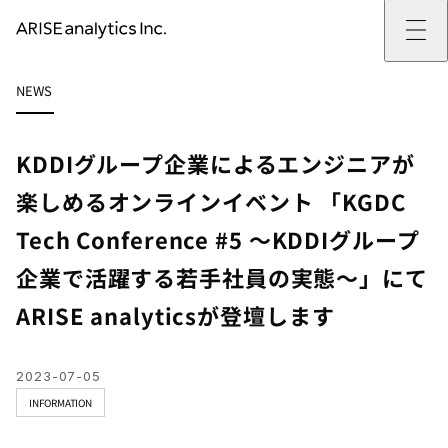
ARISE analyticsとは
NEWS
ARISE analyticsとはトップ
サービス
ミッション・バリュー
提供サービストップ
実績
事例
ARISE analyticsの強み
位置情報マーケティング
支援実績トップ
企業情報
働きがいのある会社づくり
カスタマーサポート改革
データドリブン改革の推進支援
KDDIグループ企業によるエンジニアが
企業情報トップ
ニュース
ドローン・ビジネス活用
新規事業の立ち上げ支援
会社概要
ニューストップ
技術情報
楽しめるオンラインイベント 「KGDC
データ・AI人材育成支援
データ分析基盤の構築・活用支援
CEOメッセージ
インフォメーション
技術情報トップ
採用
生成AI活用支援
Tech Conference #5 〜KDDIグループ
サステナビリティ
プレスリリース
TECH BLOG
採用トップ
お問い合わせ
イベント
PAPER
新卒採用
企業で活躍する若手社員の実態〜」にて
OTHERS
中途採用
社員インタビュー
ARISE analyticsが登壇します
成長支援
キャリア開発
働く環境
2023-07-05
数字で見るARISE analytics
INFORMATION