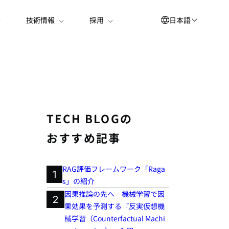
日本語
技術情報
採用
English
العربية
简体中文
Suomi
TECH BLOGの
한국어
おすすめ記事
Deutsch
Español
RAG評価フレームワーク「Raga
1
s」の紹介
Bahasa Indonesia
因果推論の先へ―機械学習で因
2
Français
果効果を予測する『反実仮想機
械学習（Counterfactual Machi
Português