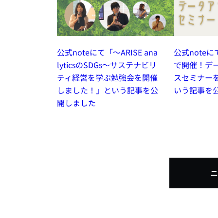
公式noteにて「～ARISE ana
公式note
lyticsのSDGs～サステナビリ
で開催！デ
ティ経営を学ぶ勉強会を開催
スセミナー
しました！」という記事を公
いう記事を
開しました