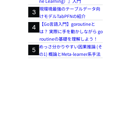
ne Learning）』入門
現環境最強のテーブルデータ向
3
けモデルTabPFNの紹介
【Go言語入門】goroutineと
4
は？ 実際に手を動かしながら go
routineの基礎を理解しよう！
めっさ分かりやすい因果推論 (そ
5
の1) 概論とMeta-learner系手法