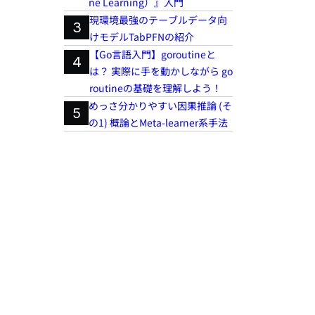
ne Learning）』入門
現環境最強のテーブルデータ向
3
けモデルTabPFNの紹介
【Go言語入門】goroutineと
4
は？ 実際に手を動かしながら go
routineの基礎を理解しよう！
めっさ分かりやすい因果推論 (そ
5
の1) 概論とMeta-learner系手法