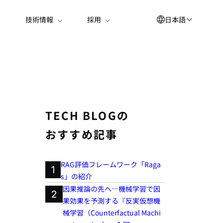
日本語
技術情報
採用
English
العربية
简体中文
Suomi
TECH BLOGの
한국어
おすすめ記事
Deutsch
Español
RAG評価フレームワーク「Raga
1
s」の紹介
Bahasa Indonesia
因果推論の先へ―機械学習で因
2
Français
果効果を予測する『反実仮想機
械学習（Counterfactual Machi
Português