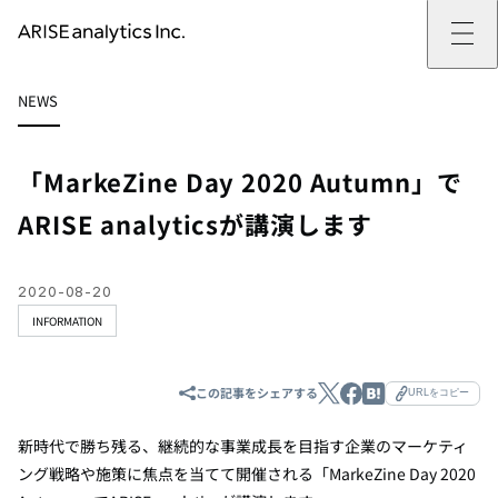
ARISE analyticsとは
NEWS
ARISE analyticsとはトップ
サービス
ミッション・バリュー
提供サービストップ
実績
事例
ARISE analyticsの強み
位置情報マーケティング
支援実績トップ
企業情報
働きがいのある会社づくり
カスタマーサポート改革
データドリブン改革の推進支援
「MarkeZine Day 2020 Autumn」で
企業情報トップ
ニュース
ドローン・ビジネス活用
新規事業の立ち上げ支援
会社概要
ニューストップ
技術情報
ARISE analyticsが講演します
データ・AI人材育成支援
データ分析基盤の構築・活用支援
CEOメッセージ
インフォメーション
技術情報トップ
採用
生成AI活用支援
サステナビリティ
プレスリリース
TECH BLOG
採用トップ
お問い合わせ
イベント
PAPER
新卒採用
2020-08-20
OTHERS
中途採用
INFORMATION
社員インタビュー
成長支援
キャリア開発
この記事をシェアする
URLをコピー
働く環境
数字で見るARISE analytics
新時代で勝ち残る、継続的な事業成長を目指す企業のマーケティ
ング戦略や施策に焦点を当てて開催される「MarkeZine Day 2020