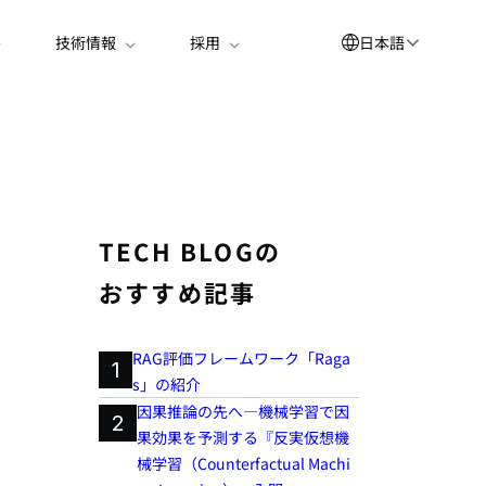
日本語
技術情報
採用
English
العربية
简体中文
Suomi
TECH BLOGの
한국어
おすすめ記事
Deutsch
Español
RAG評価フレームワーク「Raga
1
s」の紹介
Bahasa Indonesia
因果推論の先へ―機械学習で因
2
Français
果効果を予測する『反実仮想機
械学習（Counterfactual Machi
Português