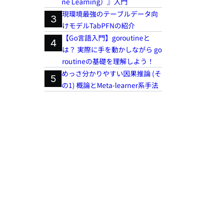
ne Learning）』入門
現環境最強のテーブルデータ向
3
けモデルTabPFNの紹介
【Go言語入門】goroutineと
4
は？ 実際に手を動かしながら go
routineの基礎を理解しよう！
めっさ分かりやすい因果推論 (そ
5
の1) 概論とMeta-learner系手法