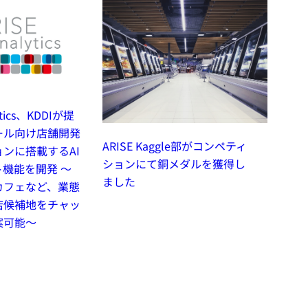
ytics、KDDIが提
ール向け店舗開発
ARISE Kaggle部がコンペティ
ンに搭載するAI
ションにて銅メダルを獲得し
機能を開発 ～
ました
カフェなど、業態
店候補地をチャッ
案可能～