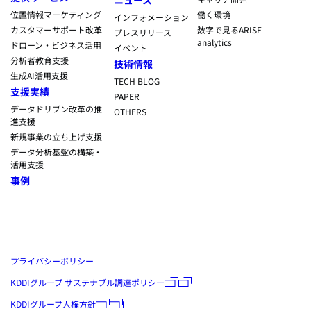
位置情報マーケティング
働く環境
インフォメーション
カスタマーサポート改革
数字で見るARISE
プレスリリース
analytics
ドローン・ビジネス活用
イベント
分析者教育支援
技術情報
生成AI活用支援
TECH BLOG
支援実績
PAPER
データドリブン改革の推
OTHERS
進支援
新規事業の立ち上げ支援
データ分析基盤の構築・
活用支援
事例
プライバシーポリシー
KDDIグループ サステナブル調達ポリシー
KDDIグループ人権方針