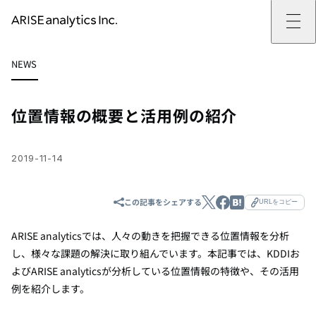
ARISE analyticsとは
NEWS
ARISE analyticsとはトップ
サービス
ミッション・バリュー
提供サービストップ
実績
事例
ARISE analyticsの強み
位置情報マーケティング
支援実績トップ
企業情報
働きがいのある会社づくり
カスタマーサポート改革
データドリブン改革の推進支援
位置情報の概要と活用例の紹介
企業情報トップ
ニュース
ドローン・ビジネス活用
新規事業の立ち上げ支援
会社概要
ニューストップ
技術情報
データ・AI人材育成支援
データ分析基盤の構築・活用支援
CEOメッセージ
インフォメーション
技術情報トップ
採用
生成AI活用支援
2019-11-14
サステナビリティ
プレスリリース
TECH BLOG
採用トップ
お問い合わせ
イベント
PAPER
新卒採用
OTHERS
中途採用
この記事をシェアする
URLをコピー
社員インタビュー
成長支援
ARISE analyticsでは、人々の動きを把握できる位置情報を分析
キャリア開発
し、様々な課題の解決に取り組んでいます。本記事では、KDDIお
働く環境
数字で見るARISE analytics
よびARISE analyticsが分析している位置情報の特徴や、その活用
例を紹介します。