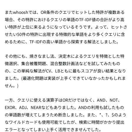
またwhooshでは、OR条件のクエリでヒットした特許が複数ある
場合、その特許におけるクエリの単語のTF-IDF値の合計がより高
い特許が上位に来るようになっているそうです。よって、ヒットさ
せたい50件の特許に出現する特徴的な単語をより多くクエリに含
めるために、TF-IDFの高い単語から探索する解法としました。
その他にも、焼きなまし法、決定木によるクエリを特徴とした特
徴選択、集合被覆問題、混合整数計画法などを試してみたもの
の、この単純な解法がCV、LBともに最もスコアが良い結果となり
ました。(最適化問題は実装が上手くできていなかったかもしれま
せん。)
一方、クエリに使える演算子はORだけではなく、AND、NOT、
EXOR、ADJ、NEARなどもありました。ANDの利用も試したもの
の単語数が増えてしまうため断念しました。また、*、?、$のよう
なワイルドカードも使用可能でしたが、検索に時間がかかり提出
エラーとなってしまい上手く活用できませんでした。