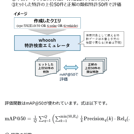
評価関数はmAP@50が使われています。式は以下です。
mAP@50
=
1
Q
∑
q
=
1
Q
(
∑
k
=
1
min
(
50
,
R
q
)
1
k
Precision
q
(
Q