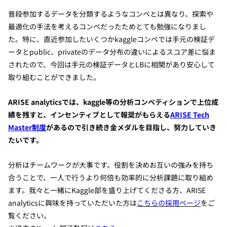
普段参加するデータを分類するようなコンペとは異なり、探索や
最適化の手法を考えるコンペだったためとても勉強になりまし
た。特に、直近参加したいくつかkaggleコンペでは手元の検証デ
ータとpublic、privateのデータ分布の違いによるスコア差に悩ま
されたので、今回は手元の検証データとLBに相関があり安心して
取り組むことができました。
ARISE analyticsでは、kaggle等の分析コンペティションで上位成
績を残すと、インセンティブとして報奨がもらえる
ARISE Tech
Master制度
があるので引き続き金メダルを目指し、努力していき
たいです。
分析はチームワークが大事です。役割を決めお互いの強みを持ち
合うことで、一人で行うより何倍も効率的に分析課題に取り組め
ます。我々と一緒にKaggle部を盛り上げてくださる方、ARISE
analyticsに興味を持っていただいた方は
こちらの採用ページ
をご
覧ください。