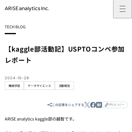
ARISE analyticsとは
TECH BLOG
ARISE analyticsとはトップ
サービス
ミッション・バリュー
提供サービストップ
実績
事例
ARISE analyticsの強み
位置情報マーケティング
支援実績トップ
企業情報
働きがいのある会社づくり
カスタマーサポート改革
データドリブン改革の推進支援
【kaggle部活動記】USPTOコンペ参加
企業情報トップ
ニュース
ドローン・ビジネス活用
新規事業の立ち上げ支援
会社概要
ニューストップ
技術情報
レポート
データ・AI人材育成支援
データ分析基盤の構築・活用支援
CEOメッセージ
インフォメーション
技術情報トップ
採用
生成AI活用支援
サステナビリティ
プレスリリース
TECH BLOG
採用トップ
お問い合わせ
イベント
PAPER
新卒採用
2024-10-28
OTHERS
中途採用
機械学習
データサイエンス
活動報告
社員インタビュー
成長支援
キャリア開発
この記事をシェアする
URLをコピー
働く環境
数字で見るARISE analytics
ARISE analytics kaggle部の越智です。