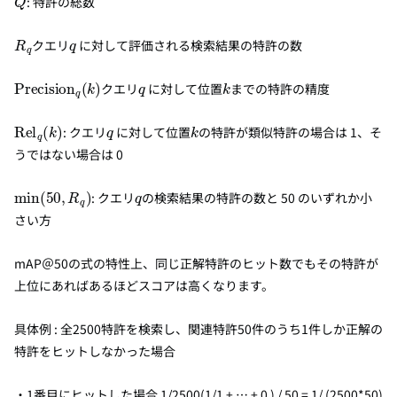
: 特許の総数
R
q
q
クエリ
に対して評価される検索結果の特許の数
Precision
q
(
k
)
q
k
クエリ
に対して位置
までの特許の精度
Rel
q
(
k
)
q
k
: クエリ
に対して位置
の特許が類似特許の場合は 1、そ
うではない場合は 0
min
(
50
,
R
q
)
q
: クエリ
の検索結果の特許の数と 50 のいずれか小
さい方
mAP＠50の式の特性上、同じ正解特許のヒット数でもその特許が
上位にあればあるほどスコアは高くなります。
具体例 : 全2500特許を検索し、関連特許50件のうち1件しか正解の
特許をヒットしなかった場合
・1番目にヒットした場合 1/2500(1/1 + … + 0 ) / 50 = 1/ (2500*50)