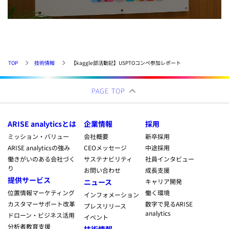
TOP
技術情報
【kaggle部活動記】USPTOコンペ参加レポート
PAGE TOP
ARISE analyticsとは
企業情報
採用
ミッション・バリュー
会社概要
新卒採用
ARISE analyticsの強み
CEOメッセージ
中途採用
働きがいのある会社づく
サステナビリティ
社員インタビュー
り
お問い合わせ
成長支援
提供サービス
ニュース
キャリア開発
位置情報マーケティング
働く環境
インフォメーション
カスタマーサポート改革
数字で見るARISE
プレスリリース
analytics
ドローン・ビジネス活用
イベント
分析者教育支援
技術情報