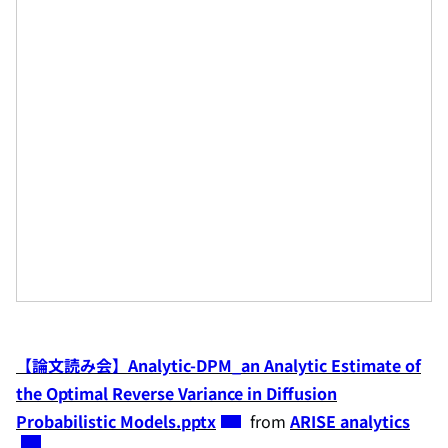
【論文読み会】Analytic-DPM_an Analytic Estimate of
the Optimal Reverse Variance in Diffusion
Probabilistic Models.pptx
from
ARISE analytics