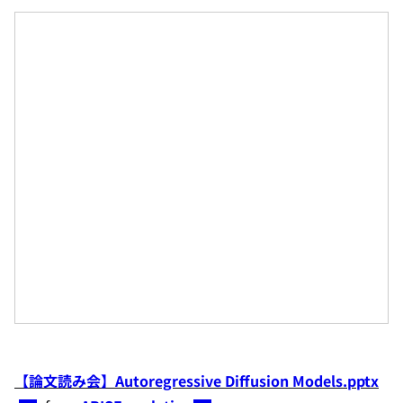
【論文読み会】Autoregressive Diffusion Models.pptx