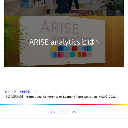
ARISE analyticsとは
TOP
技術情報
【論文読み会】International Conference on Learning Represantation （ICLR）2022
PAGE TOP