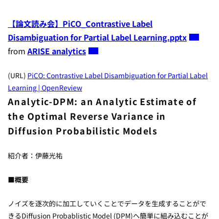
【論文読み会】PiCO_Contrastive Label
Disambiguation for Partial Label Learning.pptx
from
ARISE analytics
(URL)
PiCO: Contrastive Label Disambiguation for Partial Label
Learning | OpenReview
Analytic-DPM: an Analytic Estimate of
the Optimal Reverse Variance in
Diffusion Probabilistic Models
紹介者：伊藤光祐
■概要
ノイズを逐次的に加工していくことでデータを生成することがで
きるDiffusion Probablistic Model (DPM)へ簡単に組み込むことが