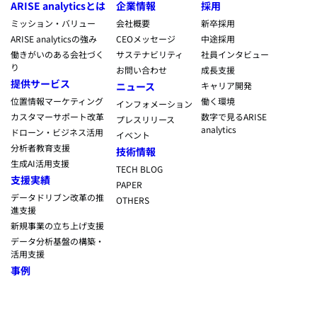
ARISE analyticsとは
企業情報
採用
ミッション・バリュー
会社概要
新卒採用
ARISE analyticsの強み
CEOメッセージ
中途採用
働きがいのある会社づく
サステナビリティ
社員インタビュー
り
お問い合わせ
成長支援
提供サービス
ニュース
キャリア開発
位置情報マーケティング
働く環境
インフォメーション
カスタマーサポート改革
数字で見るARISE
プレスリリース
analytics
ドローン・ビジネス活用
イベント
分析者教育支援
技術情報
生成AI活用支援
TECH BLOG
支援実績
PAPER
データドリブン改革の推
OTHERS
進支援
新規事業の立ち上げ支援
データ分析基盤の構築・
活用支援
事例