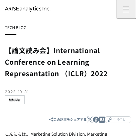
ARISE analyticsとは
TECH BLOG
ARISE analyticsとはトップ
サービス
ミッション・バリュー
提供サービストップ
実績
事例
ARISE analyticsの強み
位置情報マーケティング
支援実績トップ
企業情報
働きがいのある会社づくり
カスタマーサポート改革
データドリブン改革の推進支援
【論文読み会】International
企業情報トップ
ニュース
ドローン・ビジネス活用
新規事業の立ち上げ支援
会社概要
ニューストップ
技術情報
Conference on Learning
データ・AI人材育成支援
データ分析基盤の構築・活用支援
CEOメッセージ
インフォメーション
技術情報トップ
採用
生成AI活用支援
サステナビリティ
プレスリリース
TECH BLOG
採用トップ
Represantation （ICLR）2022
お問い合わせ
イベント
PAPER
新卒採用
OTHERS
中途採用
社員インタビュー
2022-10-31
成長支援
機械学習
キャリア開発
働く環境
数字で見るARISE analytics
この記事をシェアする
URLをコピー
こんにちは。Marketing Solution Division, Marketing