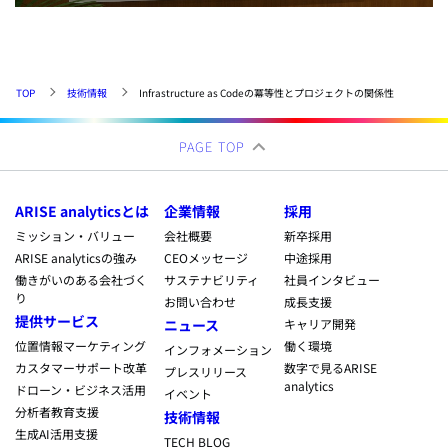
TOP
技術情報
Infrastructure as Codeの冪等性とプロジェクトの関係性
PAGE TOP
ARISE analyticsとは
企業情報
採用
ミッション・バリュー
会社概要
新卒採用
ARISE analyticsの強み
CEOメッセージ
中途採用
働きがいのある会社づく
サステナビリティ
社員インタビュー
り
お問い合わせ
成長支援
提供サービス
ニュース
キャリア開発
位置情報マーケティング
働く環境
インフォメーション
カスタマーサポート改革
数字で見るARISE
プレスリリース
analytics
ドローン・ビジネス活用
イベント
分析者教育支援
技術情報
生成AI活用支援
TECH BLOG