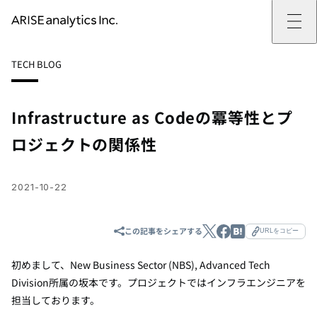
ARISE analyticsとは
TECH BLOG
ARISE analyticsとはトップ
サービス
ミッション・バリュー
提供サービストップ
実績
事例
ARISE analyticsの強み
位置情報マーケティング
支援実績トップ
企業情報
働きがいのある会社づくり
カスタマーサポート改革
データドリブン改革の推進支援
Infrastructure as Codeの冪等性とプ
企業情報トップ
ニュース
ドローン・ビジネス活用
新規事業の立ち上げ支援
会社概要
ニューストップ
技術情報
ロジェクトの関係性
データ・AI人材育成支援
データ分析基盤の構築・活用支援
CEOメッセージ
インフォメーション
技術情報トップ
採用
生成AI活用支援
サステナビリティ
プレスリリース
TECH BLOG
採用トップ
お問い合わせ
イベント
PAPER
新卒採用
2021-10-22
OTHERS
中途採用
社員インタビュー
成長支援
この記事をシェアする
URLをコピー
キャリア開発
働く環境
初めまして、New Business Sector (NBS), Advanced Tech
数字で見るARISE analytics
Division所属の坂本です。プロジェクトではインフラエンジニアを
担当しております。