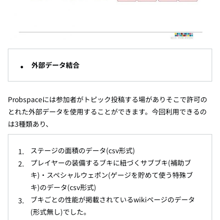
外部データ結合
Probspace
には参加者がトピック投稿する場がありそこで許可の
とれた外部データを使用することができます。今回利用できるの
は
3
種類あり、
ステージの面積のデータ
(csv
形式
)
プレイヤーの装備するブキに紐づくサブブキ
(
補助ブ
キ
)
・スペシャルウェポン
(
ゲージを貯めて使う特殊ブ
キ
)
のデータ
(csv
形式
)
ブキごとの性能が掲載されている
wiki
ページのデータ
(
形式無し
)
でした。