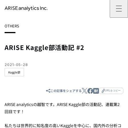
ARISE analyticsとは
OTHERS
ARISE analyticsとはトップ
サービス
ミッション・バリュー
提供サービストップ
実績
事例
ARISE analyticsの強み
位置情報マーケティング
支援実績トップ
企業情報
働きがいのある会社づくり
カスタマーサポート改革
データドリブン改革の推進支援
ARISE Kaggle部活動記 #2
企業情報トップ
ニュース
ドローン・ビジネス活用
新規事業の立ち上げ支援
会社概要
ニューストップ
技術情報
データ・AI人材育成支援
データ分析基盤の構築・活用支援
CEOメッセージ
インフォメーション
技術情報トップ
採用
生成AI活用支援
2021-05-28
サステナビリティ
プレスリリース
TECH BLOG
採用トップ
Kaggle部
お問い合わせ
イベント
PAPER
新卒採用
OTHERS
中途採用
社員インタビュー
成長支援
この記事をシェアする
URLをコピー
キャリア開発
働く環境
ARISE analytics
の越智です。
ARISE Kaggle
部の活動記、連載第
2
数字で見るARISE analytics
回目です！
私たちは世界的に知名度の高い
Kaggle
を中心に、国内外の分析コ