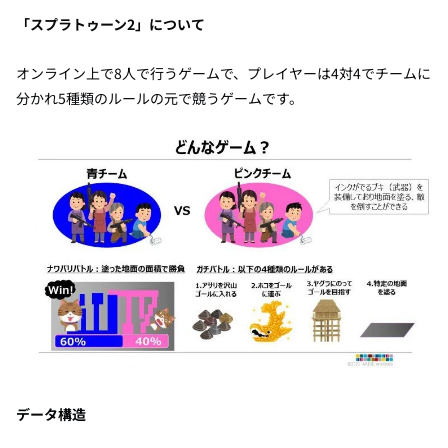
「スプラトゥーン
2
」について
オンライン上で
8
人で行うゲームで、プレイヤーは
4
対
4
でチームに
分かれ
5
種類のルールの元で競うゲームです。
データ構造