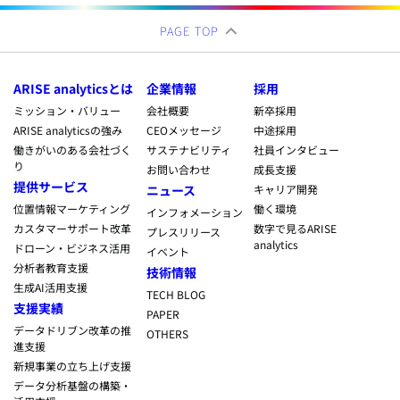
PAGE TOP
ARISE analyticsとは
企業情報
採用
ミッション・バリュー
会社概要
新卒採用
ARISE analyticsの強み
CEOメッセージ
中途採用
働きがいのある会社づく
サステナビリティ
社員インタビュー
り
お問い合わせ
成長支援
提供サービス
ニュース
キャリア開発
位置情報マーケティング
働く環境
インフォメーション
カスタマーサポート改革
数字で見るARISE
プレスリリース
analytics
ドローン・ビジネス活用
イベント
分析者教育支援
技術情報
生成AI活用支援
TECH BLOG
支援実績
PAPER
データドリブン改革の推
OTHERS
進支援
新規事業の立ち上げ支援
データ分析基盤の構築・