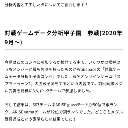
分析内容と工夫した点についてご紹介します！
対戦ゲームデータ分析甲子園 参戦
(2020
年
9
月～
)
今期はどのコンペに参加するか検討する中で、いくつかの候補の
うちメンバーが最も興味を持ったものが
Probspace
の「対戦ゲー
ムデータ分析甲子園コンペ」でした。有名オンラインゲーム「ス
プラトゥーン
2
」の勝敗予測をするという内容です。前回同様メダ
ル受賞を目標に
3
人ずつ
2
チームで参加しました。
そして結果は、
567
チーム中
ARISE glass
チームが
50
位で銀ラン
ク、
ARISE yama
チームが
72
位で銅ランクでした。どちらもメダル
受賞達成という素晴らしい結果でした！