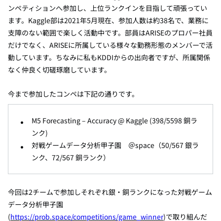
ンペティションへ参加し、上位ランクインを目指して頑張ってい
ます。
Kaggle
部は
2021
年
5
月現在、参加人数は約
38
名で、業務に
支障のない範囲で楽しく活動中です。部員は
ARISE
のプロパー社員
だけでなく、
ARISE
に所属している様々な勤務形態のメンバーで活
動しています。ちなみに私も
KDDI
からの出向者ですが、所属関係
なく仲良く切磋琢磨しています。
今まで参加したコンペは下記の通りです。
M5 Forecasting – Accuracy @ Kaggle (398/5598
銅ラ
ンク
)
対戦ゲームデータ分析甲子園 ＠
space
（
50/567
銀ラ
ンク、
72/567
銅ランク）
今回は
2
チームで参加しそれぞれ銀・銅ランクになった対戦ゲーム
データ分析甲子園
(
https://prob.space/competitions/game_winner
)
で取り組んだ