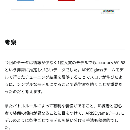
考察
今回のデータは情報が少なく
1
位入賞のモデルでも
accuracy
が
0.58
という非常に推定しづらいデータでした。
ARISE glass
チームモデ
ルで行ったチューニング結果を反映することでスコアが伸びたよ
うに、シンプルなモデルにすることで過学習を防ぐことが重要だ
ったのだと考えます。
またバトルルールによって有利な装備があること、熟練者と初心
者で装備の傾向が異なることに目をつけて、
ARISE yama
チームモ
デルのように条件ごとでモデルを使い分ける手法も効果的でし
た。