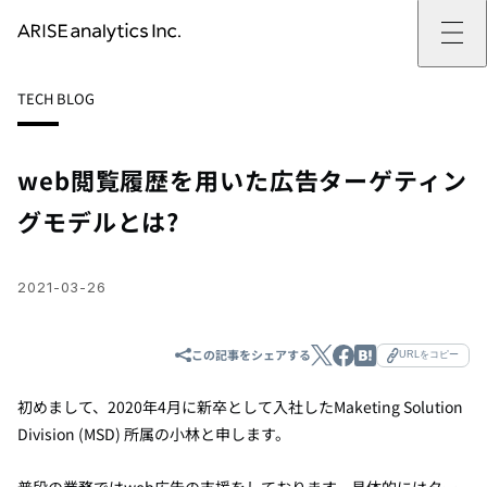
ARISE analyticsとは
TECH BLOG
ARISE analyticsとはトップ
サービス
ミッション・バリュー
提供サービストップ
実績
事例
ARISE analyticsの強み
位置情報マーケティング
支援実績トップ
企業情報
働きがいのある会社づくり
カスタマーサポート改革
データドリブン改革の推進支援
web閲覧履歴を用いた広告ターゲティン
企業情報トップ
ニュース
ドローン・ビジネス活用
新規事業の立ち上げ支援
会社概要
ニューストップ
技術情報
グモデルとは?
データ・AI人材育成支援
データ分析基盤の構築・活用支援
CEOメッセージ
インフォメーション
技術情報トップ
採用
生成AI活用支援
サステナビリティ
プレスリリース
TECH BLOG
採用トップ
お問い合わせ
イベント
PAPER
新卒採用
2021-03-26
OTHERS
中途採用
社員インタビュー
成長支援
この記事をシェアする
URLをコピー
キャリア開発
働く環境
初めまして、2020年4月に新卒として入社したMaketing Solution
数字で見るARISE analytics
Division (MSD) 所属の小林と申します。
普段の業務ではweb広告の支援をしております。具体的にはター