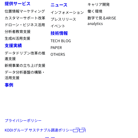
提供サービス
ニュース
キャリア開発
位置情報マーケティング
働く環境
インフォメーション
カスタマーサポート改革
数字で見るARISE
プレスリリース
analytics
ドローン・ビジネス活用
イベント
分析者教育支援
技術情報
生成AI活用支援
TECH BLOG
支援実績
PAPER
データドリブン改革の推
OTHERS
進支援
新規事業の立ち上げ支援
データ分析基盤の構築・
活用支援
事例
プライバシーポリシー
KDDIグループ サステナブル調達ポリシー