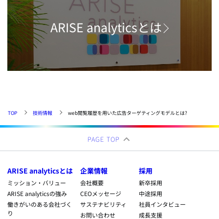
ARISE analyticsとは
TOP
技術情報
web閲覧履歴を用いた広告ターゲティングモデルとは?
PAGE TOP
ARISE analyticsとは
企業情報
採用
ミッション・バリュー
会社概要
新卒採用
ARISE analyticsの強み
CEOメッセージ
中途採用
働きがいのある会社づく
サステナビリティ
社員インタビュー
り
お問い合わせ
成長支援