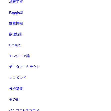
深層学習
Kaggle部
位置情報
数理統計
GitHub
エンジニア論
データアーキテクト
レコメンド
分析基盤
その他
インフラ&クラウド